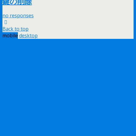
鍵の削除
no responses
Back to top
mobile
desktop