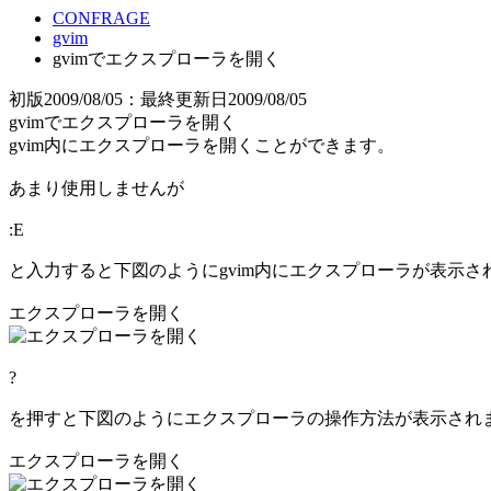
CONFRAGE
gvim
gvimでエクスプローラを開く
初版2009/08/05：最終更新日2009/08/05
gvimでエクスプローラを開く
gvim内にエクスプローラを開くことができます。
あまり使用しませんが
:E
と入力すると下図のようにgvim内にエクスプローラが表示さ
エクスプローラを開く
?
を押すと下図のようにエクスプローラの操作方法が表示され
エクスプローラを開く