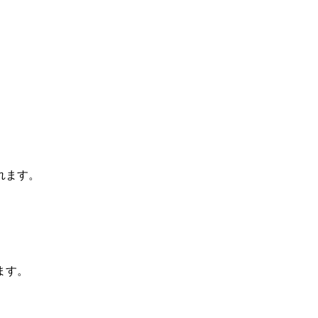
れます。
ます。