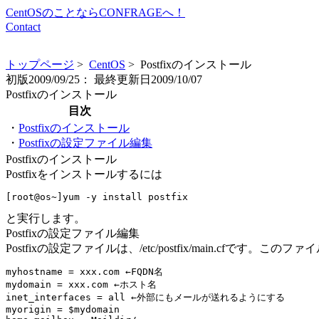
CentOSのことならCONFRAGEへ！
Contact
トップページ
>
CentOS
> Postfixのインストール
初版
2009/09/25：
最終更新日
2009/10/07
Postfixのインストール
目次
・
Postfixのインストール
・
Postfixの設定ファイル編集
Postfixのインストール
Postfixをインストールするには
と実行します。
Postfixの設定ファイル編集
Postfixの設定ファイルは、/etc/postfix/main.cfです
myhostname = xxx.com ←FQDN名

mydomain = xxx.com ←ホスト名

inet_interfaces = all ←外部にもメールが送れるようにする

myorigin = $mydomain
