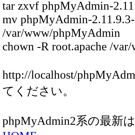
tar zxvf phpMyAdmin-2.11.9
mv phpMyAdmin-2.11.9.3-a
/var/www/phpMyAdmin
chown -R root.apache /v
http://localhost/p
てください。
phpMyAdmin2系の最新