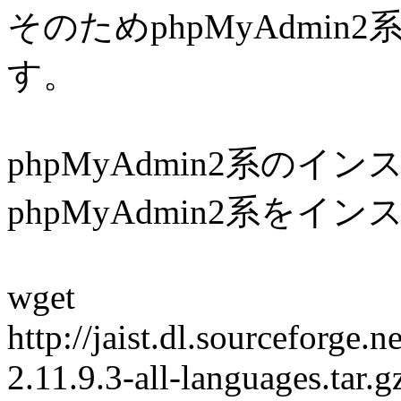
そのためphpMyAdmi
す。
phpMyAdmin2系のイ
phpMyAdmin2系をイ
wget
http://jaist.dl.sourceforg
2.11.9.3-all-languages.tar.g